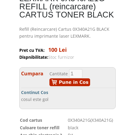
REFILL (reincarcare)
CARTUS TONER BLACK
Refill (Reincarcare) Cartus 0X340A21G BLACK
pentru imprimante laser LEXMARK.
100 Lei
Pret cu TVA:
Dispnibilitate:
Stoc furnizor
Cumpara
Cantitate
Continut Cos
cosul este gol
Cod cartus
0X340A21G(X340A21G)
Culoare toner refill
black