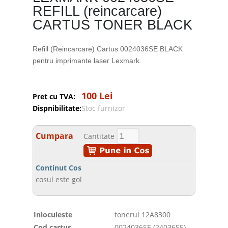
REFILL (reincarcare)
CARTUS TONER BLACK
Refill (Reincarcare) Cartus 0024036SE BLACK
pentru imprimante laser Lexmark.
100 Lei
Pret cu TVA:
Dispnibilitate:
Stoc furnizor
Cumpara
Cantitate
Continut Cos
cosul este gol
Inlocuieste
tonerul 12A8300
Cod cartus
0024036SE (24036SE)