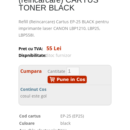
(reincarcare) CARTUS
TONER BLACK
Refill (Reincarcare) Cartus EP-25 BLACK pentru
imprimante laser CANON LBP1210, LBP25,
LBP558I.
55 Lei
Pret cu TVA:
Dispnibilitate:
Stoc furnizor
Cumpara
Cantitate
Continut Cos
cosul este gol
Cod cartus
EP-25 (EP25)
Culoare
black