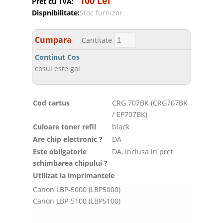
100 Lei
Pret cu TVA:
Dispnibilitate:
Stoc furnizor
Cumpara
Cantitate
Continut Cos
cosul este gol
Cod cartus
CRG 707BK (CRG707BK
/ EP707BK)
Culoare toner refil
black
Are chip electronic ?
DA
Este obligatorie
DA, inclusa in pret
schimbarea chipului ?
Utilizat la imprimantele
Canon LBP-5000 (LBP5000)
Canon LBP-5100 (LBP5100)