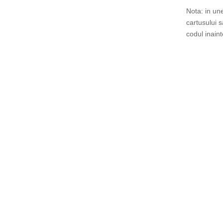
Nota: in un
cartusului 
codul inain