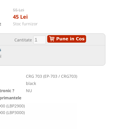
55 Lei
45 Lei
:
Stoc furnizor
Cantitate
s
l
CRG 703 (EP-703 / CRG703)
black
tronic ?
NU
mprimantele
00 (LBP2900)
00 (LBP3000)