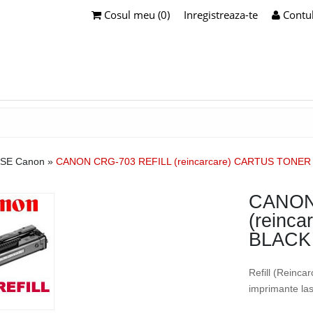
Cosul meu (0)
Inregistreaza-te
Contu
USE Canon
»
CANON CRG-703 REFILL (reincarcare) CARTUS TONER
CANON
(reinc
BLACK
Refill (Reinc
imprimante l