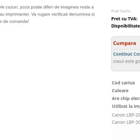
ele cazuri, poza poate diferi de imaginea reala a
Pret Vechi:
sau imprimantei. Va rugam verificati denumirea si
Pret cu TVA:
te de comanda!
Dispnibilitate
Cumpara
Continut Co
cosul este go
Cod cartus
Culoare
Are chip elec
Utilizat la i
Canon LBP-29
Canon LBP-30