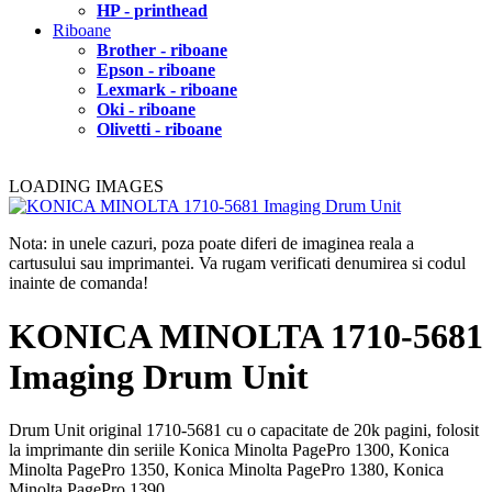
HP - printhead
Riboane
Brother - riboane
Epson - riboane
Lexmark - riboane
Oki - riboane
Olivetti - riboane
LOADING IMAGES
Nota: in unele cazuri, poza poate diferi de imaginea reala a
cartusului sau imprimantei. Va rugam verificati denumirea si codul
inainte de comanda!
KONICA MINOLTA 1710-5681
Imaging Drum Unit
Drum Unit original 1710-5681 cu o capacitate de 20k pagini, folosit
la imprimante din seriile Konica Minolta PagePro 1300, Konica
Minolta PagePro 1350, Konica Minolta PagePro 1380, Konica
Minolta PagePro 1390.