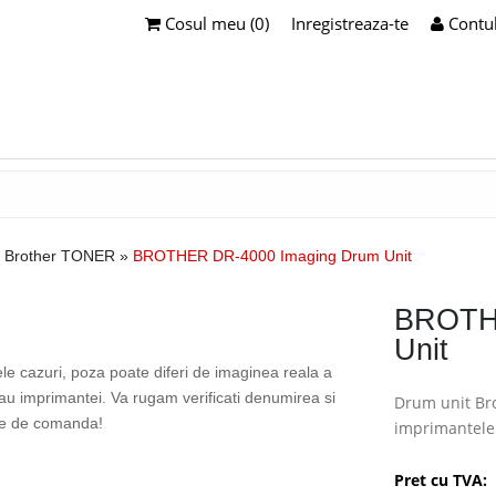
Cosul meu (0)
Inregistreaza-te
Contu
Brother TONER
»
BROTHER DR-4000 Imaging Drum Unit
BROTHE
Unit
ele cazuri, poza poate diferi de imaginea reala a
sau imprimantei. Va rugam verificati denumirea si
Drum unit Bro
te de comanda!
imprimantele 
Pret cu TVA: