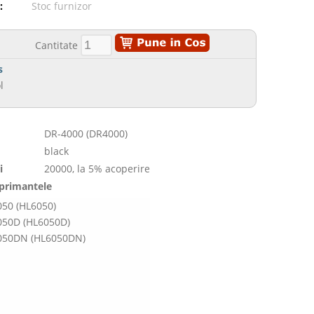
:
Stoc furnizor
Cantitate
s
l
DR-4000 (DR4000)
black
i
20000, la 5% acoperire
mprimantele
050 (HL6050)
050D (HL6050D)
6050DN (HL6050DN)