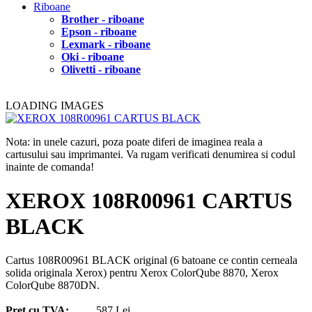
Riboane
Brother - riboane
Epson - riboane
Lexmark - riboane
Oki - riboane
Olivetti - riboane
LOADING IMAGES
Nota: in unele cazuri, poza poate diferi de imaginea reala a
cartusului sau imprimantei. Va rugam verificati denumirea si codul
inainte de comanda!
XEROX 108R00961 CARTUS
BLACK
Cartus 108R00961 BLACK original (6 batoane ce contin cerneala
solida originala Xerox) pentru Xerox ColorQube 8870, Xerox
ColorQube 8870DN.
Pret cu TVA:
587 Lei