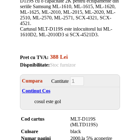
D119S cu o capacitate 2K pentru echipamente din
seriile Samsung ML-1610, ML-1615, ML-1620,
ML-1625, ML-2010, ML-2015, ML-2020, ML-
2510, ML-2570, ML-2571, SCX-4321, SCX-
4521.
Cartusul MLT-D119S este inlocuitorul lui ML-
1610D2, ML-2010D3 si SCX-4521D3.
388 Lei
Pret cu TVA:
Dispnibilitate:
Stoc furnizor
Cumpara
Cantitate
Continut Cos
cosul este gol
Cod cartus
MLT-D119S
(MLTD119S)
Culoare
black
Numar pagini
2000,la 5% acoperire