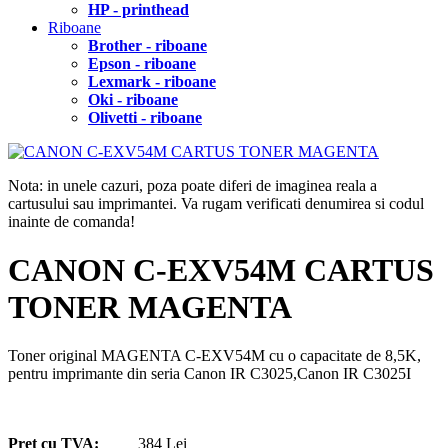
HP - printhead
Riboane
Brother - riboane
Epson - riboane
Lexmark - riboane
Oki - riboane
Olivetti - riboane
Nota: in unele cazuri, poza poate diferi de imaginea reala a
cartusului sau imprimantei. Va rugam verificati denumirea si codul
inainte de comanda!
CANON C-EXV54M CARTUS
TONER MAGENTA
Toner original MAGENTA C-EXV54M cu o capacitate de 8,5K,
pentru imprimante din seria Canon IR C3025,Canon IR C3025I
Pret cu TVA:
384 Lei