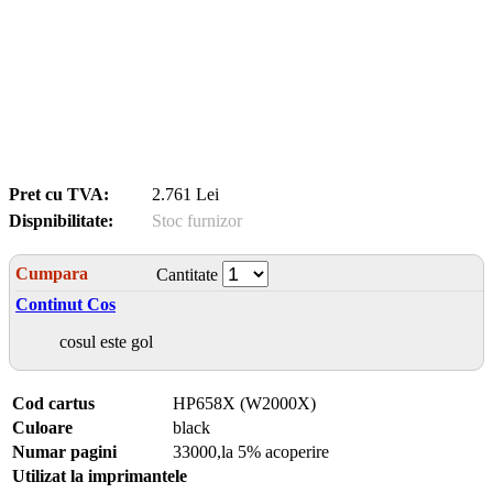
Pret cu TVA:
2.761 Lei
Dispnibilitate:
Stoc furnizor
Cumpara
Cantitate
Continut Cos
cosul este gol
Cod cartus
HP658X (W2000X)
Culoare
black
Numar pagini
33000,la 5% acoperire
Utilizat la imprimantele