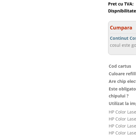
Pret cu TVA:
Dispnibilitate
Cumpara
Continut Co
cosul este go
Cod cartus
Culoare refill
Are chip elec
Este obligat
chipului ?
Utilizat la i
HP Color Las
HP Color Las
HP Color Las
HP Color Las