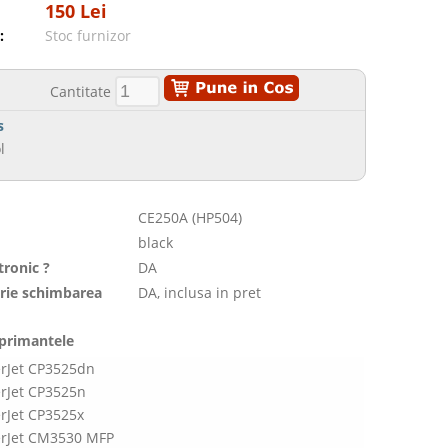
150 Lei
:
Stoc furnizor
Cantitate
s
l
CE250A (HP504)
black
tronic ?
DA
orie schimbarea
DA, inclusa in pret
mprimantele
erJet CP3525dn
erJet CP3525n
erJet CP3525x
erJet CM3530 MFP