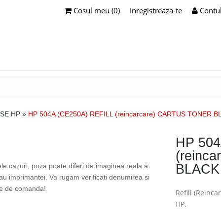
Cosul meu (0)
Inregistreaza-te
Contu
USE HP
»
HP 504A (CE250A) REFILL (reincarcare) CARTUS TONER B
HP 504
(reinc
ele cazuri, poza poate diferi de imaginea reala a
BLACK
sau imprimantei. Va rugam verificati denumirea si
te de comanda!
Refill (Reinc
HP.