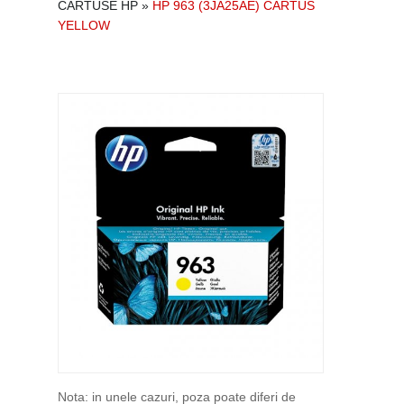
CARTUSE HP
»
HP 963 (3JA25AE) CARTUS
YELLOW
Nota: in unele cazuri, poza poate diferi de