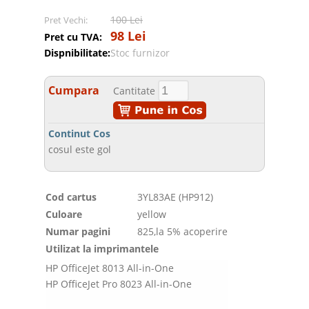
100 Lei
Pret Vechi:
98 Lei
Pret cu TVA:
Dispnibilitate:
Stoc furnizor
Cumpara
Cantitate
Continut Cos
cosul este gol
Cod cartus
3YL83AE (HP912)
Culoare
yellow
Numar pagini
825,la 5% acoperire
Utilizat la imprimantele
HP OfficeJet 8013 All-in-One
HP OfficeJet Pro 8023 All-in-One