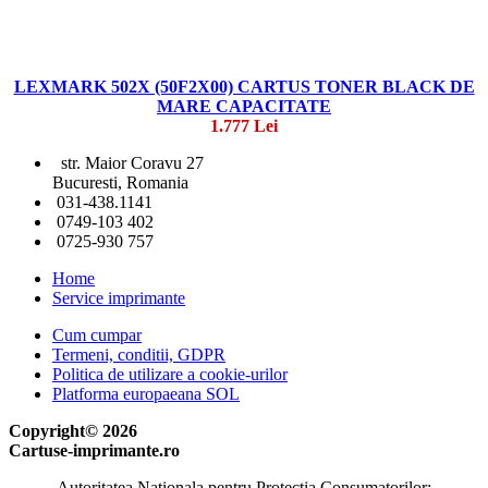
LEXMARK 502X (50F2X00) CARTUS TONER BLACK DE
MARE CAPACITATE
1.777 Lei
str. Maior Coravu 27
Bucuresti, Romania
031-438.1141
0749-103 402
0725-930 757
Home
Service imprimante
Cum cumpar
Termeni, conditii, GDPR
Politica de utilizare a cookie-urilor
Platforma europaeana SOL
Copyright© 2026
Cartuse-imprimante.ro
Autoritatea Nationala pentru Protectia Consumatorilor: