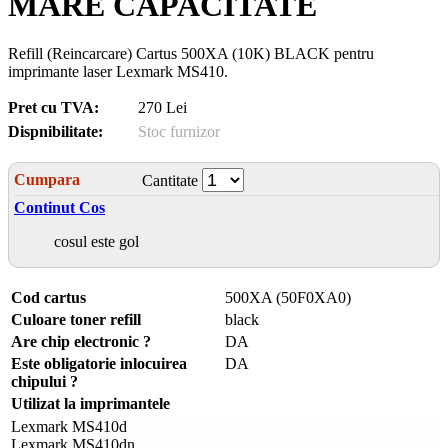
MARE CAPACITATE
Refill (Reincarcare) Cartus 500XA (10K) BLACK pentru
imprimante laser Lexmark MS410.
Pret cu TVA:
270 Lei
Dispnibilitate:
Stoc furnizor
Cumpara
Cantitate
Continut Cos
cosul este gol
Cod cartus
500XA (50F0XA0)
Culoare toner refill
black
Are chip electronic ?
DA
Este obligatorie inlocuirea
DA
chipului ?
Utilizat la imprimantele
Lexmark MS410d
Lexmark MS410dn