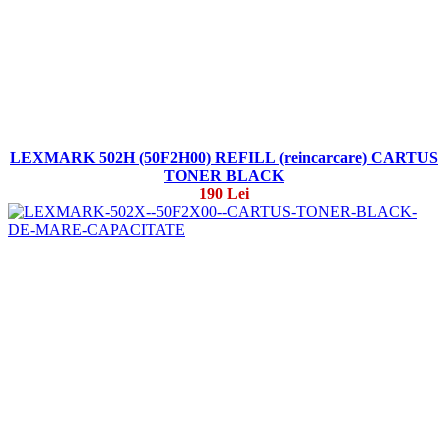
LEXMARK 502H (50F2H00) REFILL (reincarcare) CARTUS
TONER BLACK
190 Lei