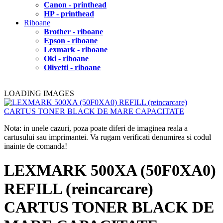
Canon - printhead
HP - printhead
Riboane
Brother - riboane
Epson - riboane
Lexmark - riboane
Oki - riboane
Olivetti - riboane
LOADING IMAGES
Nota: in unele cazuri, poza poate diferi de imaginea reala a
cartusului sau imprimantei. Va rugam verificati denumirea si codul
inainte de comanda!
LEXMARK 500XA (50F0XA0)
REFILL (reincarcare)
CARTUS TONER BLACK DE