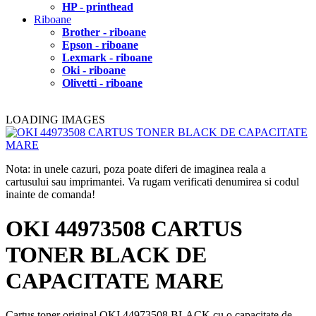
HP - printhead
Riboane
Brother - riboane
Epson - riboane
Lexmark - riboane
Oki - riboane
Olivetti - riboane
LOADING IMAGES
Nota: in unele cazuri, poza poate diferi de imaginea reala a
cartusului sau imprimantei. Va rugam verificati denumirea si codul
inainte de comanda!
OKI 44973508 CARTUS
TONER BLACK DE
CAPACITATE MARE
Cartus toner original OKI 44973508 BLACK cu o capacitate de