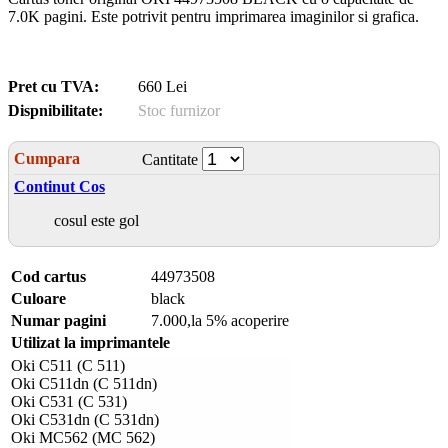
7.0K pagini. Este potrivit pentru imprimarea imaginilor si grafica.
Pret cu TVA:
660 Lei
Dispnibilitate:
Stoc furnizor
Cumpara
Cantitate
Continut Cos
cosul este gol
Cod cartus
44973508
Culoare
black
Numar pagini
7.000,la 5% acoperire
Utilizat la imprimantele
Oki C511 (C 511)
Oki C511dn (C 511dn)
Oki C531 (C 531)
Oki C531dn (C 531dn)
Oki MC562 (MC 562)