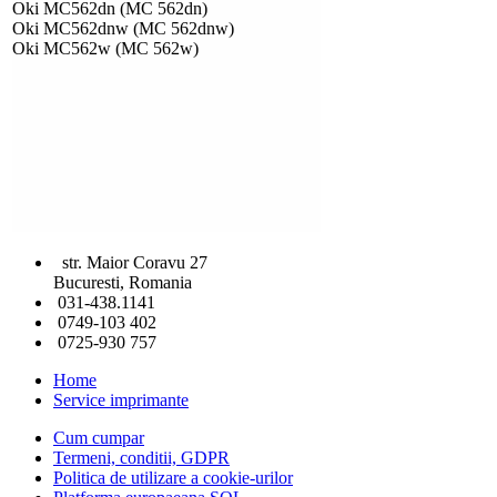
Oki MC562dn (MC 562dn)
Oki MC562dnw (MC 562dnw)
Oki MC562w (MC 562w)
str. Maior Coravu 27
Bucuresti, Romania
031-438.1141
0749-103 402
0725-930 757
Home
Service imprimante
Cum cumpar
Termeni, conditii, GDPR
Politica de utilizare a cookie-urilor