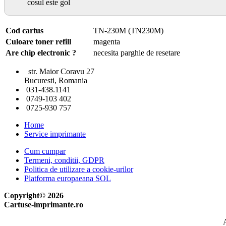
cosul este gol
Cod cartus
TN-230M (TN230M)
Culoare toner refill
magenta
Are chip electronic ?
necesita parghie de resetare
str. Maior Coravu 27
Bucuresti, Romania
031-438.1141
0749-103 402
0725-930 757
Home
Service imprimante
Cum cumpar
Termeni, conditii, GDPR
Politica de utilizare a cookie-urilor
Platforma europaeana SOL
Copyright© 2026
Cartuse-imprimante.ro
A