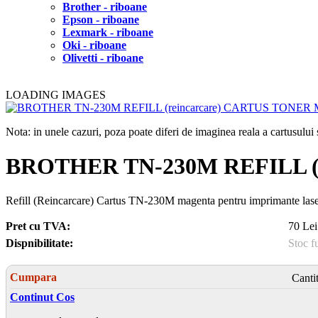
Brother - riboane
Epson - riboane
Lexmark - riboane
Oki - riboane
Olivetti - riboane
LOADING IMAGES
Nota: in unele cazuri, poza poate diferi de imaginea reala a cartusulu
BROTHER TN-230M REFILL (
Refill (Reincarcare) Cartus TN-230M magenta pentru imprimante l
Pret cu TVA:
70 Lei
Dispnibilitate:
Stoc f
Cumpara
Canti
Continut Cos