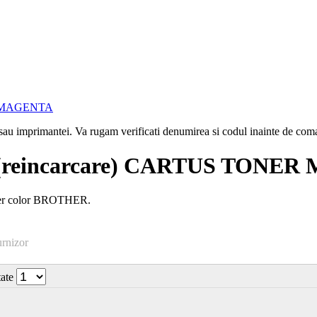
i sau imprimantei. Va rugam verificati denumirea si codul inainte de co
reincarcare) CARTUS TONE
aser color BROTHER.
urnizor
tate