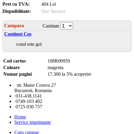
Pret cu TVA:
404 Lei
Dispnibilitate:
Stoc furnizor
Cumpara
Cantitate
Continut Cos
cosul este gol
Cod cartus
108R00959
Culoare
magenta
Numar pagini
17.300 la 5% acoperire
str. Maior Coravu 27
Bucuresti, Romania
031-438.1141
0749-103 402
0725-930 757
Home
Service imprimante
Cum cumpar