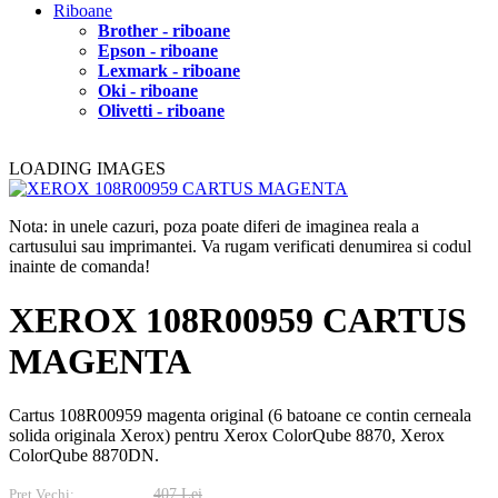
Riboane
Brother - riboane
Epson - riboane
Lexmark - riboane
Oki - riboane
Olivetti - riboane
LOADING IMAGES
Nota: in unele cazuri, poza poate diferi de imaginea reala a
cartusului sau imprimantei. Va rugam verificati denumirea si codul
inainte de comanda!
XEROX 108R00959 CARTUS
MAGENTA
Cartus 108R00959 magenta original (6 batoane ce contin cerneala
solida originala Xerox) pentru Xerox ColorQube 8870, Xerox
ColorQube 8870DN.
Pret Vechi:
407 Lei