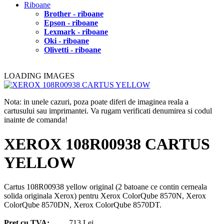
Riboane
Brother - riboane
Epson - riboane
Lexmark - riboane
Oki - riboane
Olivetti - riboane
LOADING IMAGES
Nota: in unele cazuri, poza poate diferi de imaginea reala a
cartusului sau imprimantei. Va rugam verificati denumirea si codul
inainte de comanda!
XEROX 108R00938 CARTUS
YELLOW
Cartus 108R00938 yellow original (2 batoane ce contin cerneala
solida originala Xerox) pentru Xerox ColorQube 8570N, Xerox
ColorQube 8570DN, Xerox ColorQube 8570DT.
Pret cu TVA:
713 Lei