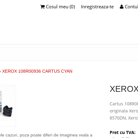
Cosul meu (0)
Inregistreaza-te
Contu
»
XEROX 108R00936 CARTUS CYAN
XEROX
Cartus 108R00
originala Xer
8570DN, Xero
Pret cu TVA:
ele cazuri, poza poate diferi de imaginea reala a