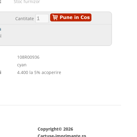
:
Stoc furnizor
Cantitate
s
l
108R00936
cyan
i
4.400 la 5% acoperire
Copyright© 2026
Cartuse-imprimante.ro