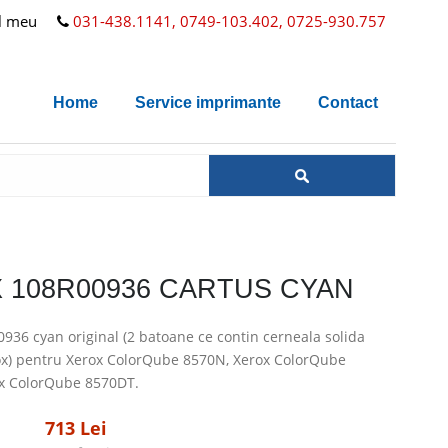
l meu
031-438.1141, 0749-103.402, 0725-930.757
Home
Service imprimante
Contact
 108R00936 CARTUS CYAN
936 cyan original (2 batoane ce contin cerneala solida
ox) pentru Xerox ColorQube 8570N, Xerox ColorQube
x ColorQube 8570DT.
713 Lei