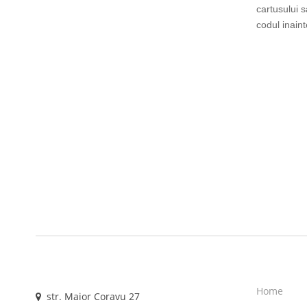
cartusului 
codul inain
Home
str. Maior Coravu 27