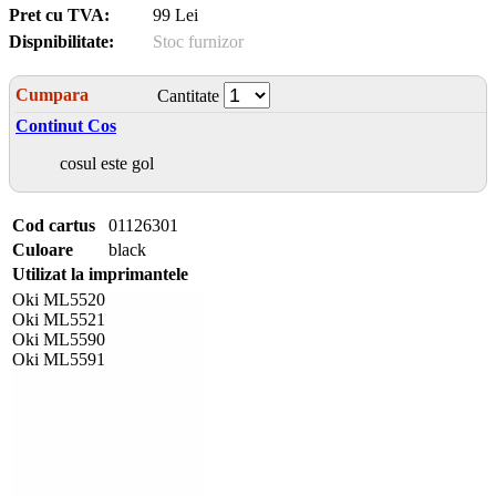
Pret cu TVA:
99 Lei
Dispnibilitate:
Stoc furnizor
Cumpara
Cantitate
Continut Cos
cosul este gol
Cod cartus
01126301
Culoare
black
Utilizat la imprimantele
Oki ML5520
Oki ML5521
Oki ML5590
Oki ML5591