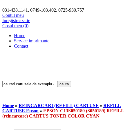
031-438.1141, 0749-103.402, 0725-930.757
Contul meu
Inregistreaza-te
Cosul meu (0)
Home
Service imprimante
Contact
Home
»
REINCARCARI (REFILL) CARTUSE
»
REFILL
CARTUSE Epson
»
EPSON C13S050189 (S050189) REFILL
(reincarcare) CARTUS TONER COLOR CYAN