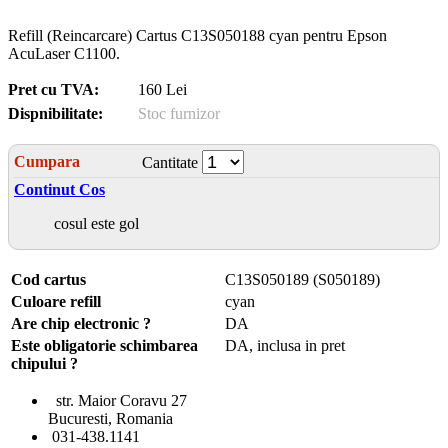
Refill (Reincarcare) Cartus C13S050188 cyan pentru Epson
AcuLaser C1100.
Pret cu TVA:
160 Lei
Dispnibilitate:
Stoc furnizor
Cumpara
Cantitate
Continut Cos
cosul este gol
Cod cartus
C13S050189 (S050189)
Culoare refill
cyan
Are chip electronic ?
DA
Este obligatorie schimbarea
DA, inclusa in pret
chipului ?
str. Maior Coravu 27
Bucuresti, Romania
031-438.1141