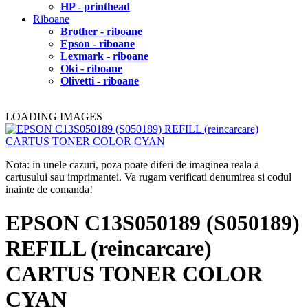
HP - printhead
Riboane
Brother - riboane
Epson - riboane
Lexmark - riboane
Oki - riboane
Olivetti - riboane
LOADING IMAGES
Nota: in unele cazuri, poza poate diferi de imaginea reala a
cartusului sau imprimantei. Va rugam verificati denumirea si codul
inainte de comanda!
EPSON C13S050189 (S050189)
REFILL (reincarcare)
CARTUS TONER COLOR
CYAN