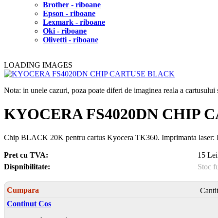
Brother - riboane
Epson - riboane
Lexmark - riboane
Oki - riboane
Olivetti - riboane
LOADING IMAGES
Nota: in unele cazuri, poza poate diferi de imaginea reala a cartusulu
KYOCERA FS4020DN CHIP 
Chip BLACK 20K pentru cartus Kyocera TK360. Imprimanta las
Pret cu TVA:
15 Lei
Dispnibilitate:
Stoc f
Cumpara
Canti
Continut Cos