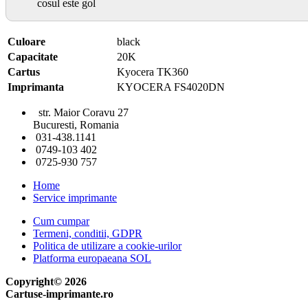
cosul este gol
Culoare
black
Capacitate
20K
Cartus
Kyocera TK360
Imprimanta
KYOCERA FS4020DN
str. Maior Coravu 27
Bucuresti, Romania
031-438.1141
0749-103 402
0725-930 757
Home
Service imprimante
Cum cumpar
Termeni, conditii, GDPR
Politica de utilizare a cookie-urilor
Platforma europaeana SOL
Copyright© 2026
Cartuse-imprimante.ro