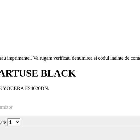
i sau imprimantei. Va rugam verificati denumirea si codul inainte de co
CARTUSE BLACK
er: KYOCERA FS4020DN.
urnizor
tate