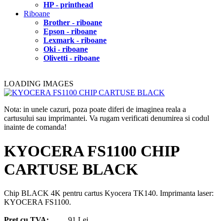
HP - printhead
Riboane
Brother - riboane
Epson - riboane
Lexmark - riboane
Oki - riboane
Olivetti - riboane
LOADING IMAGES
Nota: in unele cazuri, poza poate diferi de imaginea reala a
cartusului sau imprimantei. Va rugam verificati denumirea si codul
inainte de comanda!
KYOCERA FS1100 CHIP
CARTUSE BLACK
Chip BLACK 4K pentru cartus Kyocera TK140. Imprimanta laser:
KYOCERA FS1100.
Pret cu TVA:
91 Lei