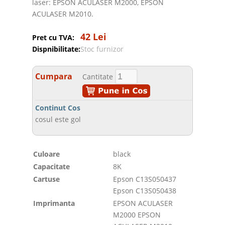
laser: EPSON ACULASER M2000, EPSON
ACULASER M2010.
42 Lei
Pret cu TVA:
Dispnibilitate:
Stoc furnizor
Cumpara
Cantitate
Continut Cos
cosul este gol
Culoare
black
Capacitate
8K
Cartuse
Epson C13S050437
Epson C13S050438
Imprimanta
EPSON ACULASER
M2000 EPSON