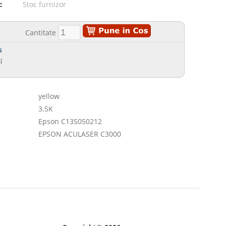
:
Stoc furnizor
Cantitate
s
l
yellow
3.5K
Epson C13S050212
EPSON ACULASER C3000