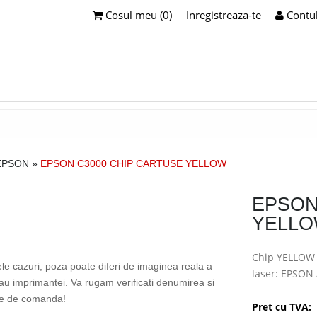
Cosul meu (0)
Inregistreaza-te
Contu
EPSON
»
EPSON C3000 CHIP CARTUSE YELLOW
EPSON
YELL
Chip YELLOW 
ele cazuri, poza poate diferi de imaginea reala a
laser: EPSON
sau imprimantei. Va rugam verificati denumirea si
te de comanda!
Pret cu TVA: