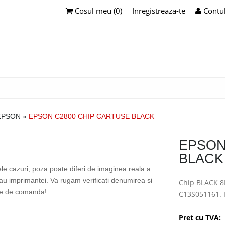
Cosul meu (0)
Inregistreaza-te
Contu
EPSON
»
EPSON C2800 CHIP CARTUSE BLACK
EPSON
BLACK
ele cazuri, poza poate diferi de imaginea reala a
sau imprimantei. Va rugam verificati denumirea si
Chip BLACK 8
te de comanda!
C13S051161. 
Pret cu TVA: