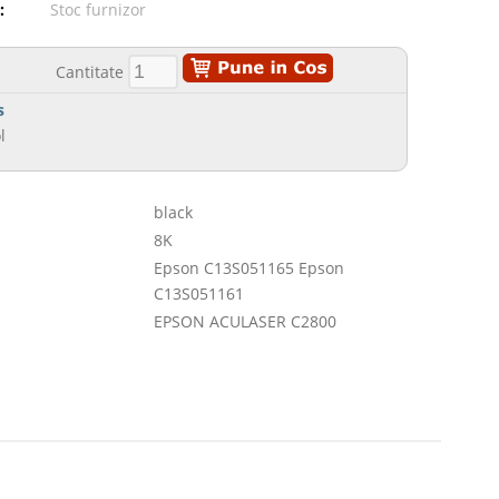
:
Stoc furnizor
Cantitate
s
l
black
8K
Epson C13S051165 Epson
C13S051161
EPSON ACULASER C2800