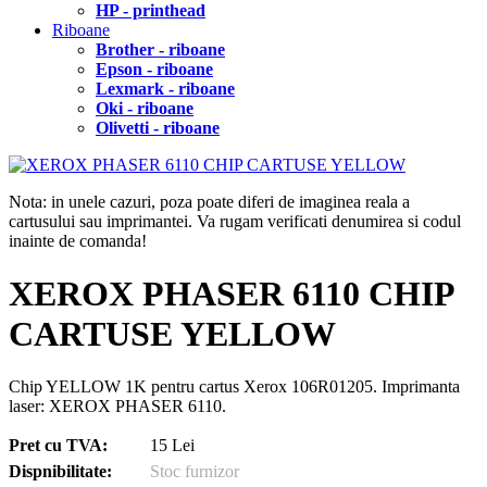
HP - printhead
Riboane
Brother - riboane
Epson - riboane
Lexmark - riboane
Oki - riboane
Olivetti - riboane
Nota: in unele cazuri, poza poate diferi de imaginea reala a
cartusului sau imprimantei. Va rugam verificati denumirea si codul
inainte de comanda!
XEROX PHASER 6110 CHIP
CARTUSE YELLOW
Chip YELLOW 1K pentru cartus Xerox 106R01205. Imprimanta
laser: XEROX PHASER 6110.
Pret cu TVA:
15 Lei
Dispnibilitate:
Stoc furnizor