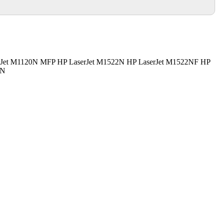
rJet M1120N MFP HP LaserJet M1522N HP LaserJet M1522NF HP
5N