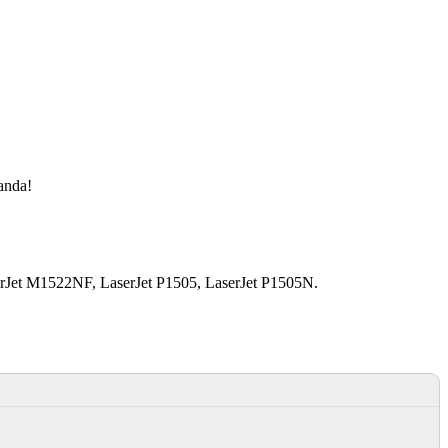
manda!
Jet M1522NF, LaserJet P1505, LaserJet P1505N.