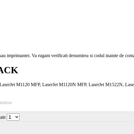
i sau imprimantei. Va rugam verificati denumirea si codul inainte de co
LACK
LaserJet M1120 MFP, LaserJet M1120N MFP, LaserJet M1522N, Laser
urnizor
tate