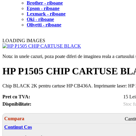
Brother - riboane
Epson - riboane
Lexmark - riboane
Oki - riboane
Olivetti - riboane
LOADING IMAGES
Nota: in unele cazuri, poza poate diferi de imaginea reala a cartusulu
HP P1505 CHIP CARTUSE B
Chip BLACK 2K pentru cartuse HP CB436A. Imprimante laser: HP 
Pret cu TVA:
15 Lei
Dispnibilitate:
Stoc f
Cumpara
Canti
Continut Cos