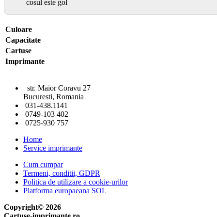
cosul este gol
Culoare
Capacitate
Cartuse
Imprimante
str. Maior Coravu 27
Bucuresti, Romania
031-438.1141
0749-103 402
0725-930 757
Home
Service imprimante
Cum cumpar
Termeni, conditii, GDPR
Politica de utilizare a cookie-urilor
Platforma europaeana SOL
Copyright© 2026
Cartuse-imprimante.ro