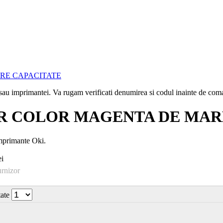
i sau imprimantei. Va rugam verificati denumirea si codul inainte de co
NER COLOR MAGENTA DE MAR
imprimante Oki.
i
urnizor
tate