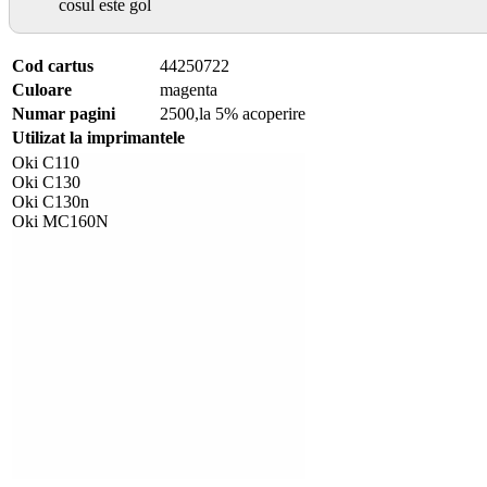
cosul este gol
Cod cartus
44250722
Culoare
magenta
Numar pagini
2500,la 5% acoperire
Utilizat la imprimantele
Oki C110
Oki C130
Oki C130n
Oki MC160N