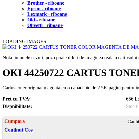
Brother - riboane
Epson - riboane
Lexmark - riboane
Oki - riboane
Olivetti - riboane
LOADING IMAGES
Nota: in unele cazuri, poza poate diferi de imaginea reala a cartusulu
OKI 44250722 CARTUS TO
Cartus toner original magenta cu o capacitate de 2.5K pagini pentru 
Pret cu TVA:
656 Le
Dispnibilitate:
Stoc f
Cumpara
Canti
Continut Cos