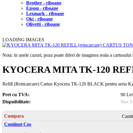
Brother - riboane
Epson - riboane
Lexmark - riboane
Oki - riboane
Olivetti - riboane
LOADING IMAGES
Nota: in unele cazuri, poza poate diferi de imaginea reala a cartusulu
KYOCERA MITA TK-120 REFI
Refill (Reincarcare) Cartus Kyocera TK-120 BLACK pentru seria K
Pret cu TVA:
90 Lei
Dispnibilitate:
Stoc f
Cumpara
Canti
Continut Cos