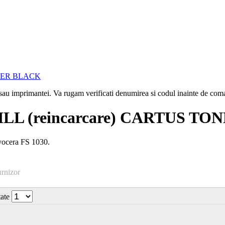
i sau imprimantei. Va rugam verificati denumirea si codul inainte de co
LL (reincarcare) CARTUS T
yocera FS 1030.
urnizor
tate