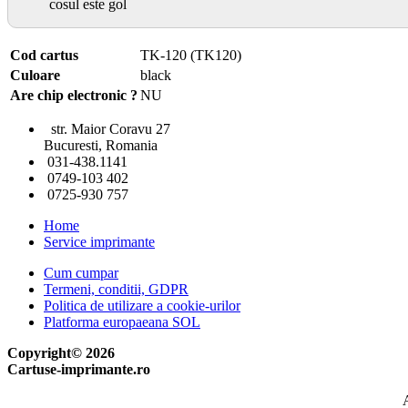
cosul este gol
Cod cartus
TK-120 (TK120)
Culoare
black
Are chip electronic ?
NU
str. Maior Coravu 27
Bucuresti, Romania
031-438.1141
0749-103 402
0725-930 757
Home
Service imprimante
Cum cumpar
Termeni, conditii, GDPR
Politica de utilizare a cookie-urilor
Platforma europaeana SOL
Copyright© 2026
Cartuse-imprimante.ro
A