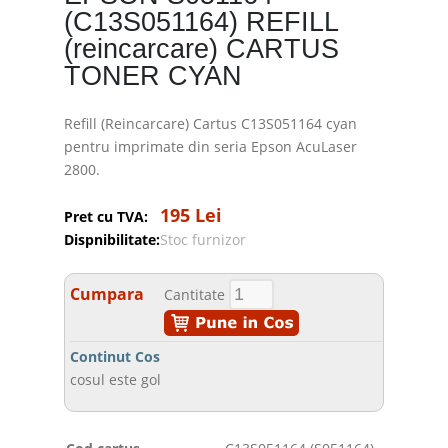
(C13S051164) REFILL
(reincarcare) CARTUS
TONER CYAN
Refill (Reincarcare) Cartus C13S051164 cyan
pentru imprimate din seria Epson AcuLaser
2800.
195 Lei
Pret cu TVA:
Dispnibilitate:
Stoc furnizor
Cumpara
Cantitate
Continut Cos
cosul este gol