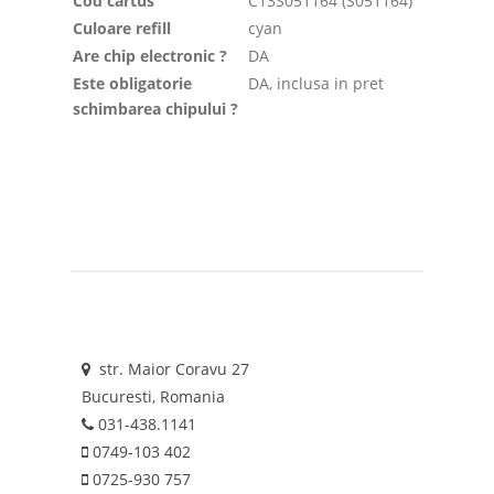
Cod cartus
C13S051164 (S051164)
Culoare refill
cyan
Are chip electronic ?
DA
Este obligatorie
DA, inclusa in pret
schimbarea chipului ?
str. Maior Coravu 27
Bucuresti, Romania
031-438.1141
0749-103 402
0725-930 757