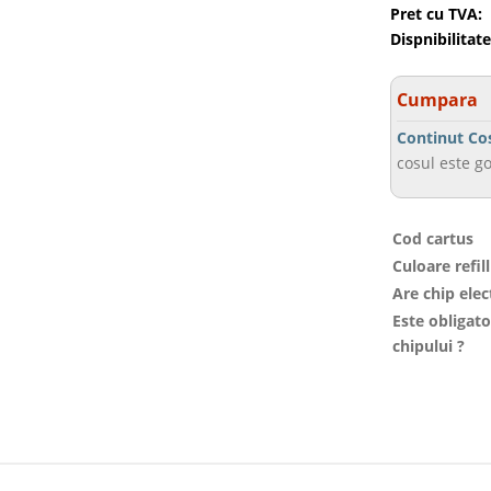
Pret cu TVA:
Dispnibilitate
Cumpara
Continut Co
cosul este go
Cod cartus
Culoare refill
Are chip elec
Este obligat
chipului ?