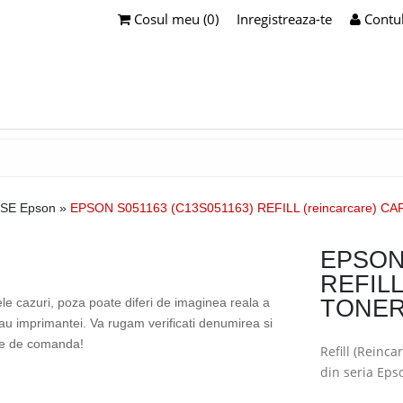
Cosul meu (0)
Inregistreaza-te
Contu
SE Epson
»
EPSON S051163 (C13S051163) REFILL (reincarcare)
EPSON 
REFILL
ele cazuri, poza poate diferi de imaginea reala a
TONER
sau imprimantei. Va rugam verificati denumirea si
te de comanda!
Refill (Reinc
din seria Eps