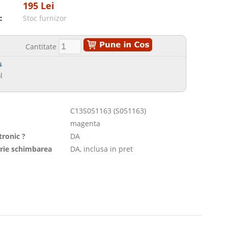
195 Lei
:
Stoc furnizor
Cantitate
s
l
C13S051163 (S051163)
magenta
tronic ?
DA
orie schimbarea
DA, inclusa in pret