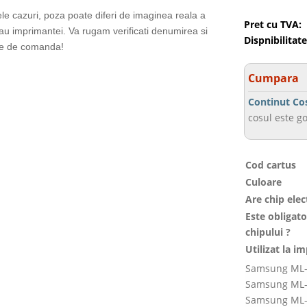
ele cazuri, poza poate diferi de imaginea reala a
Pret cu TVA:
sau imprimantei. Va rugam verificati denumirea si
Dispnibilitate
te de comanda!
Cumpara
Continut Co
cosul este go
Cod cartus
Culoare
Are chip elec
Este obligat
chipului ?
Utilizat la i
Samsung ML-
Samsung ML-
Samsung ML-