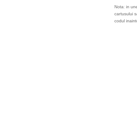
Nota: in un
cartusului 
codul inain