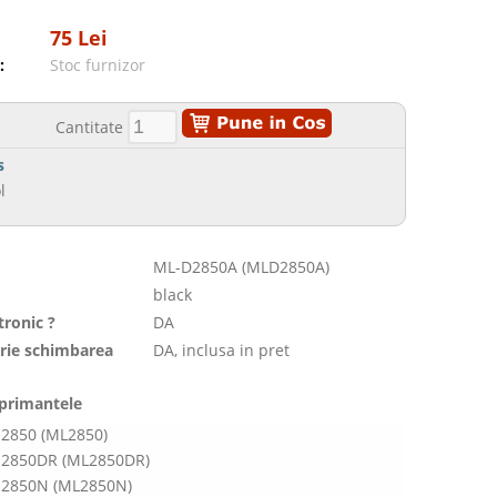
75 Lei
:
Stoc furnizor
Cantitate
s
l
ML-D2850A (MLD2850A)
black
tronic ?
DA
orie schimbarea
DA, inclusa in pret
mprimantele
2850 (ML2850)
2850DR (ML2850DR)
2850N (ML2850N)