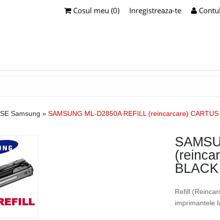
Cosul meu (0)
Inregistreaza-te
Contu
USE Samsung
»
SAMSUNG ML-D2850A REFILL (reincarcare) CARTU
SAMSU
(reinc
BLACK
Refill (Rein
imprimantele 