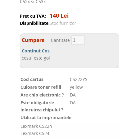
C52x si C53x.
140 Lei
Pret cu TVA:
Dispnibilitate:
Stoc furnizor
Cumpara
Cantitate
Continut Cos
cosul este gol
Cod cartus
C5222YS
Culoare toner refill
yellow
Are chip electronic ?
DA
Este obligatorie
DA
inlocuirea chipului ?
Utilizat la imprimantele
Lexmark C522n
Lexmark C524